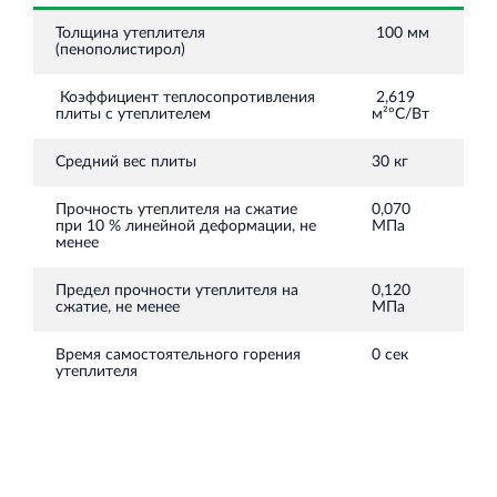
Торгово-развлекательный центр Вернисаж в
Кингисеппе
Толщина утеплителя
100 мм
(пенополистирол)
Современный торговый комплекс в центре города
Кингисепп
Коэффициент теплосопротивления
2,619
плиты с утеплителем
м²ºС/Вт
Средний вес плиты
30 кг
Прочность утеплителя на сжатие
0,070
при 10 % линейной деформации, не
МПа
менее
Предел прочности утеплителя на
0,120
сжатие, не менее
МПа
Время самостоятельного горения
0 сек
утеплителя