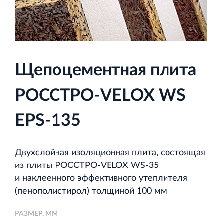
и Ленинградской области
Щепоцементная плита
Строительная система ROSSTRO‐VELOX
Несъёмная опалубка из щепоцементных плит
РОССТРО-VELOX WS
EPS-135
Двухслойная изоляционная плита, состоящая
Научно‐исследовательский институт
из плиты РОССТРО-VELOX WS‐35
ЛЕННИИПРОЕКТ
и наклеенного эффективного утеплителя
Проектный институт по жилищно‐гражданскому
(пенополистирол) толщиной 100 мм
строительству
РАЗМЕР, ММ