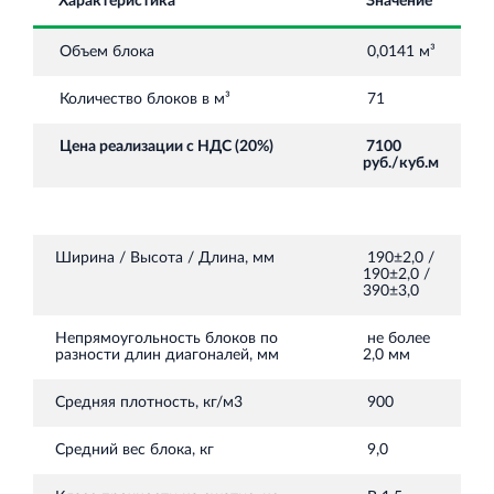
Торгово-развлекательный центр Вернисаж в
Характеристика
Значение
Кингисеппе
Объем блока
0,0141 м³
Современный торговый комплекс в центре города
Кингисепп
Количество блоков в м³
71
Цена реализации с НДС (20%)
7100
руб./куб.м
Ширина / Высота / Длина, мм
190±2,0 /
190±2,0 /
390±3,0
Непрямоугольность блоков по
не более
разности длин диагоналей, мм
2,0 мм
Средняя плотность, кг/м3
900
Средний вес блока, кг
9,0