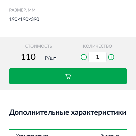
РАЗМЕР, ММ
190×190×390
Торговый комплекс НОРД в Кингисеппе
Современный торговый комплекс в центре города
Кингисепп
СТОИМОСТЬ
КОЛИЧЕСТВО
₽/шт
Испытательный комплекс ПКТИ
Многофункцинальный испытательный комплекс
Дополнительные характеристики