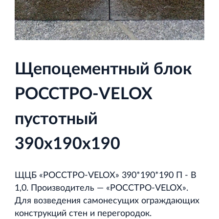
и Ленинградской области
Щепоцементный блок
Строительная система ROSSTRO‐VELOX
Несъёмная опалубка из щепоцементных плит
РОССТРО-VELOX
пустотный
390х190х190
Научно‐исследовательский институт
ЛЕННИИПРОЕКТ
ЩЦБ «РОССТРО‐VELOX» 390*190*190 П - В
Проектный институт по жилищно‐гражданскому
1,0. Производитель — «РОССТРО‐VELOX».
строительству
Для возведения самонесущих ограждающих
конструкций стен и перегородок.