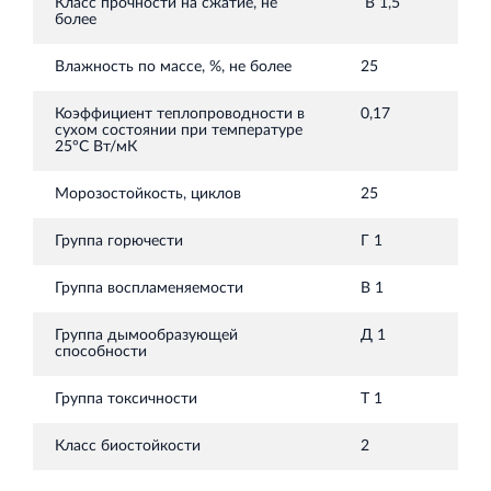
Класс прочности на сжатие, не
В 1,5
более
Влажность по массе, %, не более
25
Коэффициент теплопроводности в
0,17
сухом состоянии при температуре
25°С Вт/мК
Морозостойкость, циклов
25
Группа горючести
Г 1
Группа воспламеняемости
В 1
Группа дымообразующей
Д 1
способности
Группа токсичности
Т 1
Класс биостойкости
2