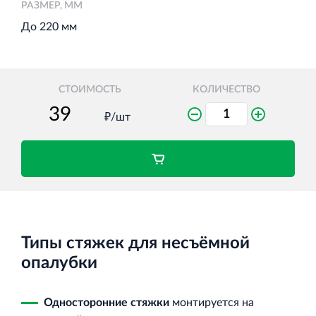
РАЗМЕР, ММ
До 220 мм
Торговый комплекс НОРД в Кингисеппе
Современный торговый комплекс в центре города
СТОИМОСТЬ
КОЛИЧЕСТВО
Кингисепп
₽/шт
Испытательный комплекс ПКТИ
Многофункцинальный испытательный комплекс
Типы стяжек для несъёмной
опалубки
Односторонние стяжки
монтируется на