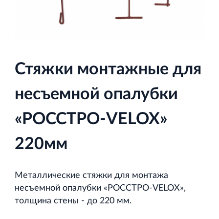
и Ленинградской области
Стяжки монтажные для
Строительная система ROSSTRO‐VELOX
Несъёмная опалубка из щепоцементных плит
несъемной опалубки
«РОССТРО-VELOX»
220мм
Научно‐исследовательский институт
ЛЕННИИПРОЕКТ
Металлические стяжки для монтажа
Проектный институт по жилищно‐гражданскому
несъемной опалубки «РОССТРО-VELOX»,
строительству
толщина стены - до 220 мм.