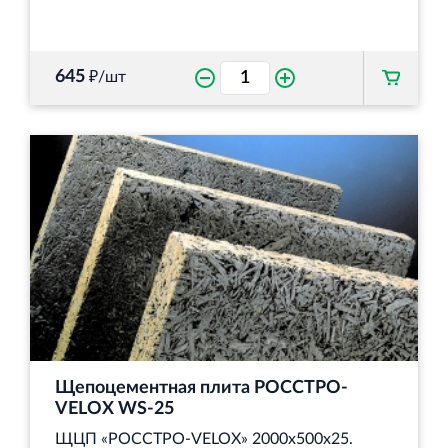
645
₽/шт
Щепоцементная плита РОССТРО-
VELOX WS‐25
ЩЦП «РОССТРО-VELOX» 2000х500х25.