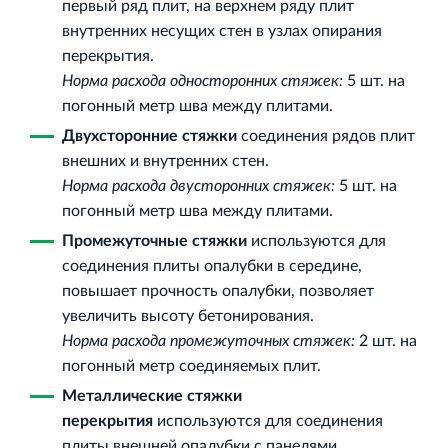
Торгово-развлекательный центр Вернисаж в
первый ряд плит, на верхнем ряду плит
Кингисеппе
внутренних несущих стен в узлах опирания
Современный торговый комплекс в центре города
перекрытия.
Кингисепп
Норма расхода односторонних стяжек:
5 шт. на
погонный метр шва между плитами.
Двухсторонние стяжки
соединения рядов плит
внешних и внутренних стен.
Норма расхода двусторонних стяжек:
5 шт. на
погонный метр шва между плитами.
Промежуточные стяжки
используются для
соединения плиты опалубки в середине,
повышает прочность опалубки, позволяет
увеличить высоту бетонирования.
Норма расхода промежуточных стяжек:
2 шт. на
погонный метр соединяемых плит.
Металлические стяжки
перекрытия
используются для соединения
плиты внешней опалубки с панелями