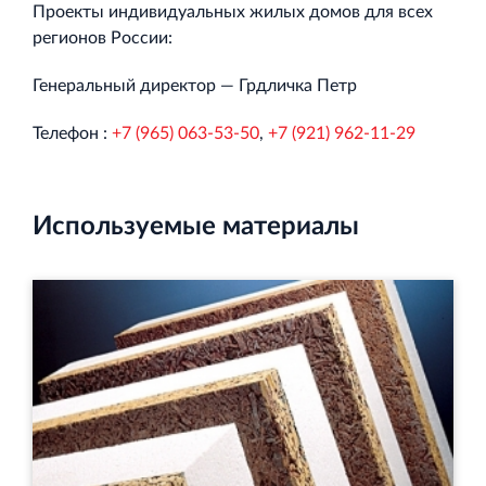
Торгово-развлекательный центр Вернисаж в
Проекты индивидуальных жилых домов для всех
Кингисеппе
регионов России:
Современный торговый комплекс в центре города
Кингисепп
Генеральный директор — Грдличка Петр
Телефон :
+7 (965) 063-53-50
,
+7 (921) 962-11-29
Используемые материалы