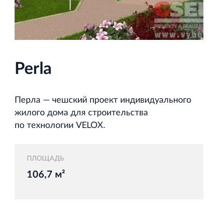
и Ленинградской области
Perla
Строительная система ROSSTRO‐VELOX
Несъёмная опалубка из щепоцементных плит
Перла — чешский проект индивидуального
жилого дома для строительства
по технологии VELOX.
Научно‐исследовательский институт
ПЛОЩАДЬ
ЛЕННИИПРОЕКТ
106,7 м²
Проектный институт по жилищно‐гражданскому
строительству