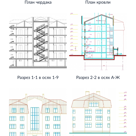
План чердака
План кровли
Разрез 1-1 в осях 1-9
Разрез 2-2 в осях А-Ж