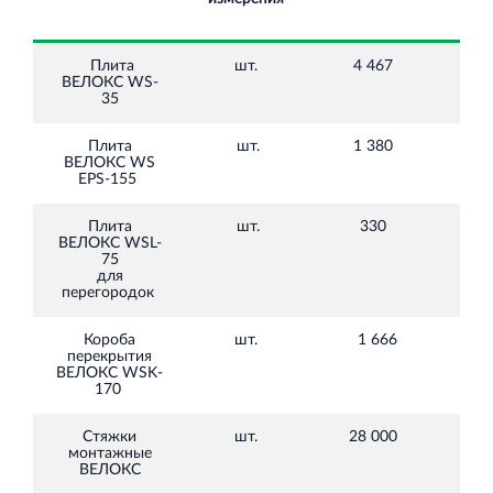
ру
Плита
шт.
4 467
600
ВЕЛОКС WS-
35
Плита
шт.
1 380
2
ВЕЛОКС WS
040
EPS-155
Плита
шт.
330
1
ВЕЛОКС WSL-
020
75
для
перегородок
Короба
шт.
1 666
2
перекрытия
325
ВЕЛОКС WSK-
170
Стяжки
шт.
28 000
42,
монтажные
ВЕЛОКС