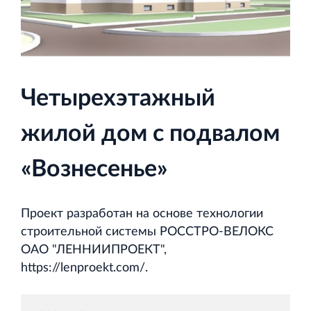
и Ленинградской области
Четырехэтажный
Строительная система ROSSTRO‐VELOX
Несъёмная опалубка из щепоцементных плит
жилой дом с подвалом
«Вознесенье»
Проект разработан на основе технологии
Научно‐исследовательский институт
строительной системы РОССТРО-ВЕЛОКС
ЛЕННИИПРОЕКТ
ОАО "ЛЕННИИПРОЕКТ",
Проектный институт по жилищно‐гражданскому
https://lenproekt.com/.
строительству