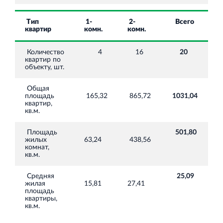
Торгово-развлекательный центр Вернисаж в
Кингисеппе
Тип
1-
2-
Всего
Современный торговый комплекс в центре города
квартир
комн.
комн.
Кингисепп
Количество
4
16
20
квартир по
объекту, шт.
Общая
площадь
165,32
865,72
1031,04
квартир,
кв.м.
Площадь
501,80
жилых
63,24
438,56
комнат,
кв.м.
Средняя
25,09
жилая
15,81
27,41
площадь
квартиры,
кв.м.