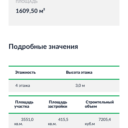
ПЛОЩАДЬ
1609,50 м²
Торговый комплекс НОРД в Кингисеппе
Современный торговый комплекс в центре города
Кингисепп
Подробные значения
Этажность
Высота этажа
Испытательный комплекс ПКТИ
4 этажа
3,0 м
Многофункцинальный испытательный комплекс
Площадь
Площадь
Строительный
участка
застройки
объем
3551,0
415,5
7205,4
кв.м.
кв.м.
куб.м