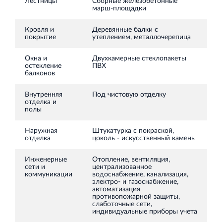
Лестницы
Сборные железобетонные
марш-площадки
Кровля и
Деревянные балки с
покрытие
утеплением, металлочерепица
Окна и
Двухкамерные стеклопакеты
остекление
ПВХ
балконов
Внутренняя
Под чистовую отделку
отделка и
полы
Наружная
Штукатурка с покраской,
отделка
цоколь - искусственный камень
Инженерные
Отопление, вентиляция,
сети и
централизованное
коммуникации
водоснабжение, канализация,
электро- и газоснабжение,
автоматизация
противопожарной защиты,
слаботочные сети,
индивидуальные приборы учета