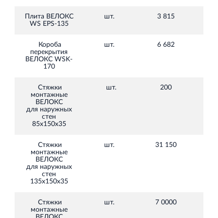
Плита ВЕЛОКС
шт.
3 815
WS EPS-135
040
Короба
шт.
6 682
перекрытия
325
ВЕЛОКС WSK-
170
Стяжки
шт.
200
45
монтажные
ВЕЛОКС
для наружных
стен
85х150х35
Стяжки
шт.
31 150
45
монтажные
ВЕЛОКС
для наружных
стен
135х150х35
Стяжки
шт.
7 0000
45
монтажные
ВЕЛОКС