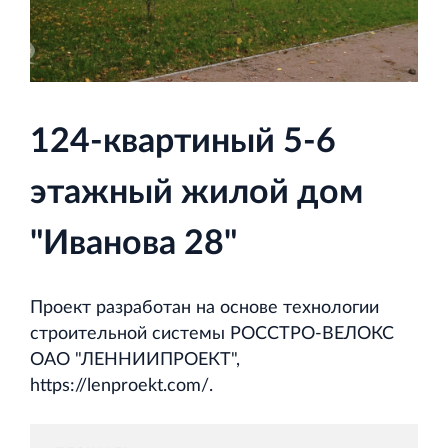
и Ленинградской области
124-квартиный 5-6
Строительная система ROSSTRO‐VELOX
Несъёмная опалубка из щепоцементных плит
этажный жилой дом
"Иванова 28"
Проект разработан на основе технологии
Научно‐исследовательский институт
строительной системы РОССТРО-ВЕЛОКС
ЛЕННИИПРОЕКТ
ОАО "ЛЕННИИПРОЕКТ",
Проектный институт по жилищно‐гражданскому
https://lenproekt.com/.
строительству