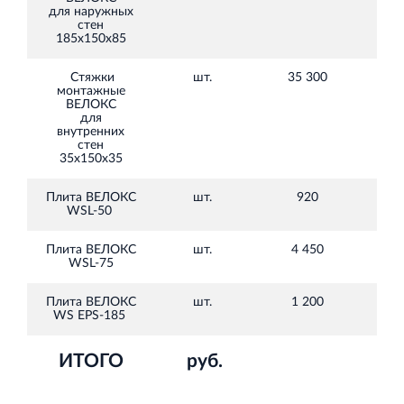
для наружных
стен
185х150х85
Стяжки
шт.
35 300
39
монтажные
ВЕЛОКС
для
внутренних
стен
35х150х35
Плита ВЕЛОКС
шт.
920
795
WSL-50
Плита ВЕЛОКС
шт.
4 450
WSL-75
020
Плита ВЕЛОКС
шт.
1 200
WS EPS-185
250
ИТОГО
руб.