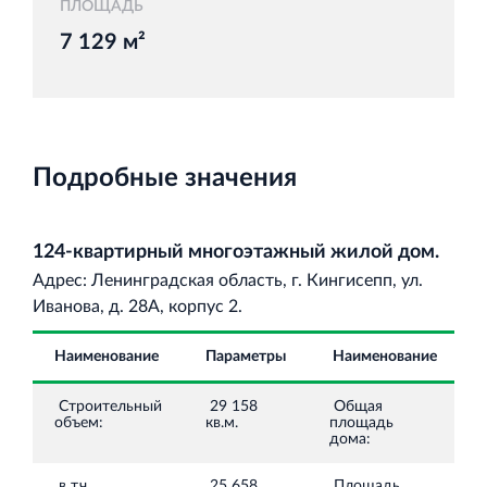
ПЛОЩАДЬ
7 129 м²
Торговый комплекс НОРД в Кингисеппе
Современный торговый комплекс в центре города
Кингисепп
Подробные значения
124-квартирный многоэтажный жилой дом.
Адрес: Ленинградская область, г. Кингисепп, ул.
Испытательный комплекс ПКТИ
Иванова, д. 28А, корпус 2.
Многофункцинальный испытательный комплекс
Наименование
Параметры
Наименование
Строительный
29 158
Общая
объем:
кв.м.
площадь
дома:
в т.ч
25 658
Площадь