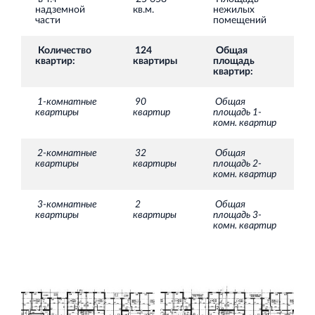
Торгово-развлекательный центр Вернисаж в
надземной
кв.м.
нежилых
Кингисеппе
части
помещений
Современный торговый комплекс в центре города
Количество
124
Общая
Кингисепп
квартир:
квартиры
площадь
квартир:
1-комнатные
90
Общая
квартиры
квартир
площадь 1-
комн. квартир
2-комнатные
32
Общая
квартиры
квартиры
площадь 2-
комн. квартир
3-комнатные
2
Общая
квартиры
квартиры
площадь 3-
комн. квартир