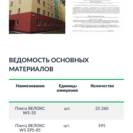
ВЕДОМОСТЬ ОСНОВНЫХ
МАТЕРИАЛОВ
Наименование
Единицы
Количество
Цен
измерения
НД
ру
Плита ВЕЛОКС
шт.
25 260
600
WS-35
Плита ВЕЛОКС
шт.
595
WS EPS-85
530