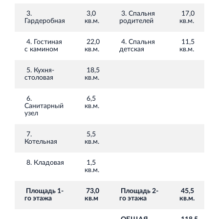
Торгово-развлекательный центр Вернисаж в
Кингисеппе
3.
3,0
3. Спальня
17,0
Гардеробная
кв.м.
родителей
кв.м.
Современный торговый комплекс в центре города
Кингисепп
4. Гостиная
22,0
4. Спальня
11,5
с камином
кв.м.
детская
кв.м.
5. Кухня-
18,5
столовая
кв.м.
6.
6,5
Санитарный
кв.м.
узел
7.
5,5
Котельная
кв.м.
8. Кладовая
1,5
кв.м.
Площадь 1-
73,0
Площадь 2-
45,5
го этажа
кв.м
го этажа
кв.м.