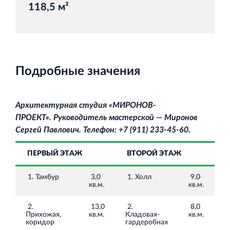
118,5 м²
Торговый комплекс НОРД в Кингисеппе
Современный торговый комплекс в центре города
Подробные значения
Кингисепп
Архитектурная студия «МИРОНОВ‐
ПРОЕКТ».
Руководитель мастерской — Миронов
Сергей Павлович. Телефон: +7 (911) 233‐45‐60.
Испытательный комплекс ПКТИ
ПЕРВЫЙ ЭТАЖ
ВТОРОЙ ЭТАЖ
Многофункцинальный испытательный комплекс
1. Тамбур
3,0
1. Холл
9,0
кв.м.
кв.м.
2.
13,0
2.
8,0
Прихожая,
кв.м.
Кладовая-
кв.м.
коридор
гардеробная