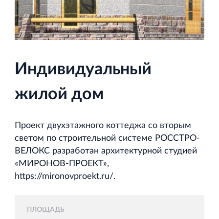
и Ленинградской области
Индивидуальный
Строительная система ROSSTRO‐VELOX
Несъёмная опалубка из щепоцементных плит
жилой дом
Проект двухэтажного коттеджа со вторым
светом по строительной системе РОССТРО-
ВЕЛОКС разработан архитектурной студией
Научно‐исследовательский институт
«МИРОНОВ‐ПРОЕКТ»,
ЛЕННИИПРОЕКТ
https://mironovproekt.ru/.
Проектный институт по жилищно‐гражданскому
строительству
ПЛОЩАДЬ