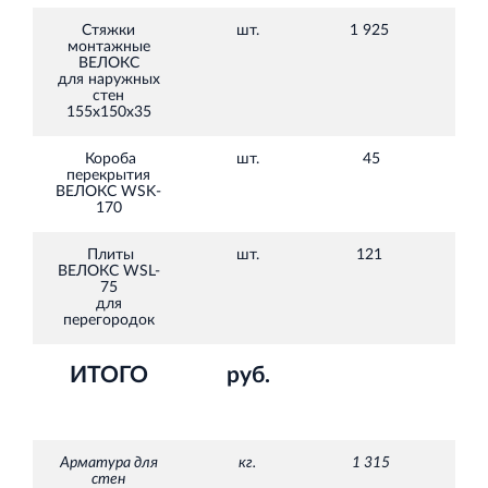
Стяжки
шт.
1 925
45,
монтажные
ВЕЛОКС
для наружных
стен
155х150х35
Короба
шт.
45
2
перекрытия
325
ВЕЛОКС WSK-
170
Плиты
шт.
121
1
ВЕЛОКС WSL-
020
75
для
перегородок
ИТОГО
руб.
Арматура для
кг.
1 315
стен