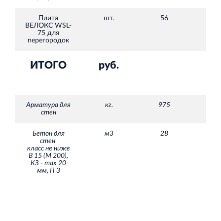
Плита
шт.
56
10
ВЕЛОКС WSL-
75
для
перегородок
ИТОГО
руб.
Арматура для
кг.
975
стен
Бетон для
м3
28
стен
класс не ниже
В 15 (М 200),
КЗ - max 20
мм, П 3