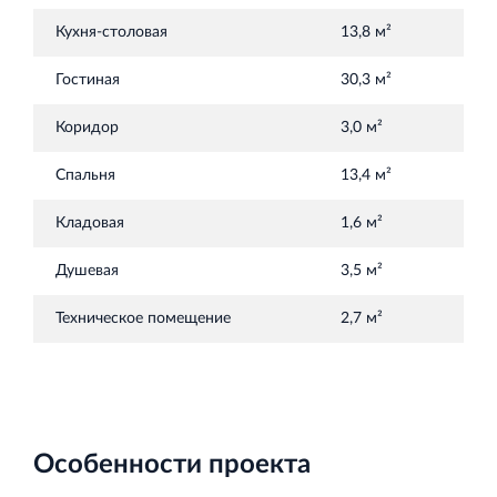
Торгово-развлекательный центр Вернисаж в
Кингисеппе
Кухня-столовая
13,8 м²
Современный торговый комплекс в центре города
Гостиная
30,3 м²
Кингисепп
Коридор
3,0 м²
Спальня
13,4 м²
Кладовая
1,6 м²
Душевая
3,5 м²
Техническое помещение
2,7 м²
Особенности проекта