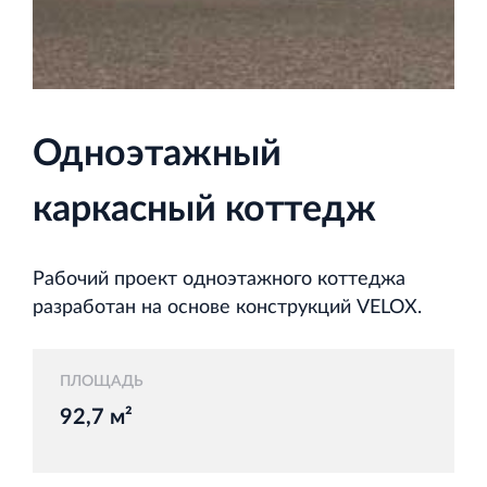
и Ленинградской области
Одноэтажный
Строительная система ROSSTRO‐VELOX
Несъёмная опалубка из щепоцементных плит
каркасный коттедж
Рабочий проект одноэтажного коттеджа
разработан на основе конструкций VELOX.
Научно‐исследовательский институт
ЛЕННИИПРОЕКТ
ПЛОЩАДЬ
Проектный институт по жилищно‐гражданскому
92,7 м²
строительству