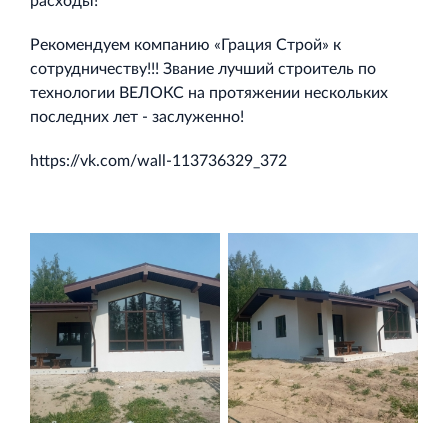
расходы!
Торгово-развлекательный центр Вернисаж в
Кингисеппе
Рекомендуем компанию «Грация Строй» к
Современный торговый комплекс в центре города
сотрудничеству!!! Звание лучший строитель по
Кингисепп
технологии ВЕЛОКС на протяжении нескольких
последних лет - заслуженно!
https://vk.com/wall-113736329_372