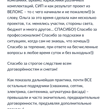
компаниях. Бревно, каркасники различных
комплектаций, СИП и как результат проект из
ВЕЛОКС – то с чего начинали и не пожалели!)) (к
слову, Ольга за это время сделала нам несколько
Торговый комплекс НОРД в Кингисеппе
проектов, т.к. менялись участки, стороны света,
Современный торговый комплекс в центре города
бюджет и много другое… СПАСИБО!) Спасибо за
Кингисепп
профессионализм! Спасибо за подсказки в
ситуациях, когда сам не знаешь, что хочешь!))
Спасибо за терпение, при ответе на бесчисленные
вопросы в любое время суток и без выходных!))
Спасибо за строгое следствие всем
Испытательный комплекс ПКТИ
договорённостям и сметам!
Многофункцинальный испытательный комплекс
Как показала дальнейшая практика, почти ВСЕ
остальные подрядчики (скважина, септик,
электрика, сантехника, штукатурка фасада) –
превышали и часто значительно, предварительные
договоренности, предъявляя дополнительные