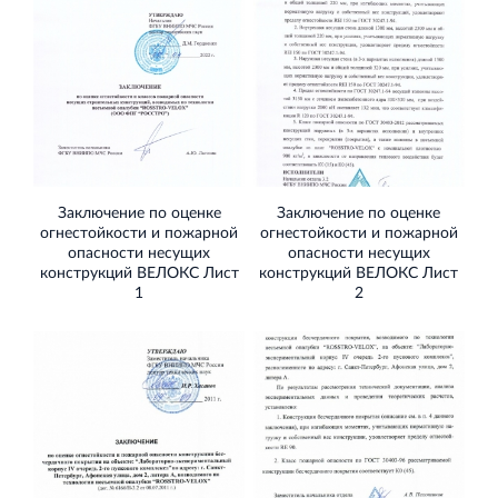
и Ленинградской области
Строительная система ROSSTRO‐VELOX
Несъёмная опалубка из щепоцементных плит
Заключение по оценке
Заключение по оценке
огнестойкости и пожарной
огнестойкости и пожарной
опасности несущих
опасности несущих
конструкций ВЕЛОКС Лист
конструкций ВЕЛОКС Лист
1
2
Научно‐исследовательский институт
ЛЕННИИПРОЕКТ
Проектный институт по жилищно‐гражданскому
строительству