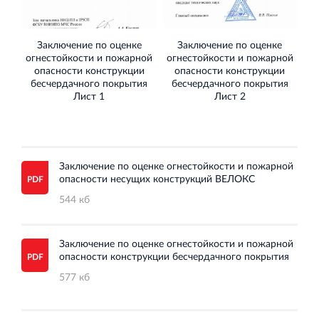
Заключение по оценке
Заключение по оценке
огнестойкости и пожарной
огнестойкости и пожарной
Торговый комплекс НОРД в Кингисеппе
опасности конструкции
опасности конструкции
Современный торговый комплекс в центре города
бесчердачного покрытия
бесчердачного покрытия
Кингисепп
Лист 1
Лист 2
Заключение по оценке огнестойкости и пожарной
опасности несущих конструкций ВЕЛОКС
Испытательный комплекс ПКТИ
544 кб
Многофункцинальный испытательный комплекс
Заключение по оценке огнестойкости и пожарной
опасности конструкции бесчердачного покрытия
577 кб