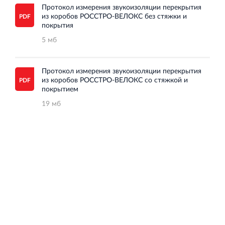
Торгово-развлекательный центр Вернисаж в
Протокол измерения звукоизоляции перекрытия
Кингисеппе
из коробов РОССТРО-ВЕЛОКС без стяжки и
покрытия
Современный торговый комплекс в центре города
Кингисепп
5 мб
Протокол измерения звукоизоляции перекрытия
из коробов РОССТРО-ВЕЛОКС со стяжкой и
покрытием
19 мб