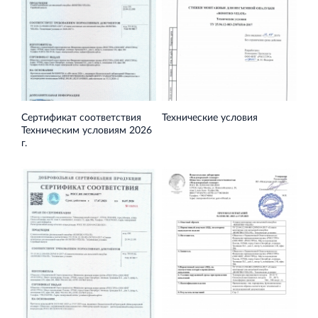
и Ленинградской области
Строительная система ROSSTRO‐VELOX
Сертификат соответствия
Технические условия
Несъёмная опалубка из щепоцементных плит
Техническим условиям 2026
г.
Научно‐исследовательский институт
ЛЕННИИПРОЕКТ
Проектный институт по жилищно‐гражданскому
строительству