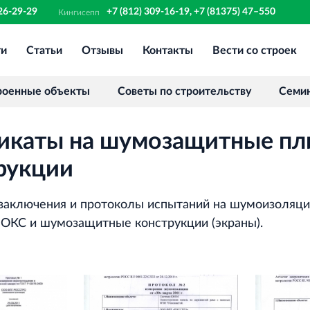
326-29-29
+7 (812) 309-16-19, +7 (81375) 47–550
Кингисепп
ти
Статьи
Отзывы
Контакты
Вести со строек
Финансово‐промышленная группа
РОССТРО
Аренда недвижимости в Санкт‐
роенные объекты
Советы по строительству
Семи
Петербурге и Ленинградской области
икаты на шумозащитные пл
Научно‐исследовательский институт
ЛЕННИИПРОЕКТ
рукции
Проектный институт по жилищно‐
гражданскому строительству
заключения и протоколы испытаний на шумоизоляц
КС и шумозащитные конструкции (экраны).
Испытательный комплекс ПКТИ
Многофункцинальный испытательный
комплекс