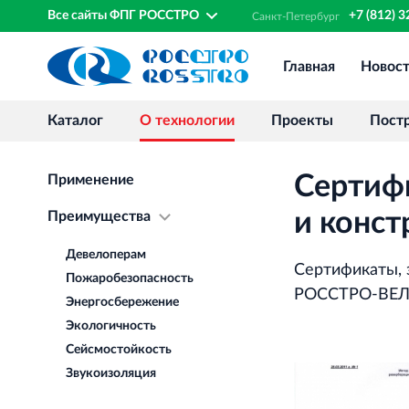
Все сайты ФПГ РОССТРО
+7 (812) 
Санкт‐
Петербург
Главная
Новос
Каталог
О технологии
Проекты
Пост
Сертиф
Применение
и конст
Преимущества
Девелоперам
Сертификаты, 
Пожаробезопасность
РОССТРО-ВЕЛО
Энергосбережение
Экологичность
Сейсмостойкость
Звукоизоляция