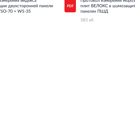
измерения индекса
Протокол измерения мороз
яции двухсторонней панели
плит ВЕЛОКС в шумозащи
SO-70 + WS-35
панелях ПШД
583 кб