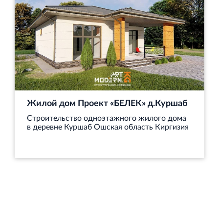
и Ленинградской области
Строительная система ROSSTRO‐VELOX
Несъёмная опалубка из щепоцементных плит
Жилой дом Проект «БЕЛЕК» д.Куршаб
Строительство одноэтажного жилого дома
в деревне Куршаб Ошская область Киргизия
Научно‐исследовательский институт
ЛЕННИИПРОЕКТ
Проектный институт по жилищно‐гражданскому
строительству