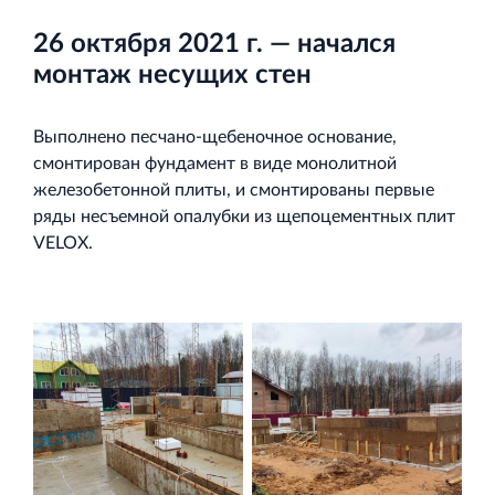
и Ленинградской области
26 октября 2021 г. — начался
монтаж несущих стен
Выполнено песчано‐щебеночное основание,
смонтирован фундамент в виде монолитной
Строительная система ROSSTRO‐VELOX
железобетонной плиты, и смонтированы первые
Несъёмная опалубка из щепоцементных плит
ряды несъемной опалубки из щепоцементных плит
VELOX.
Научно‐исследовательский институт
ЛЕННИИПРОЕКТ
Проектный институт по жилищно‐гражданскому
строительству