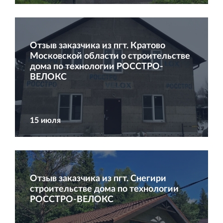
и Ленинградской области
Отзыв заказчика из пгт. Кратово
Московской области о строительстве
дома по технологии РОССТРО‐
Строительная система ROSSTRO‐VELOX
ВЕЛОКС
Несъёмная опалубка из щепоцементных плит
15 июля
Научно‐исследовательский институт
ЛЕННИИПРОЕКТ
Отзыв заказчика из пгт. Снегири
Проектный институт по жилищно‐гражданскому
строительстве дома по технологии
строительству
РОССТРО‐ВЕЛОКС