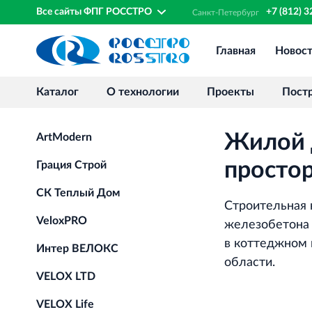
Все сайты ФПГ РОССТРО
+7 (812) 
Санкт‐
Петербург
Главная
Новос
Каталог
О технологии
Проекты
Пост
Жилой 
ArtModern
просто
Грация Строй
СК Теплый Дом
Строительная 
VeloxPRO
железобетона
в коттеджном 
Интер ВЕЛОКС
области.
VELOX LTD
VELOX Life