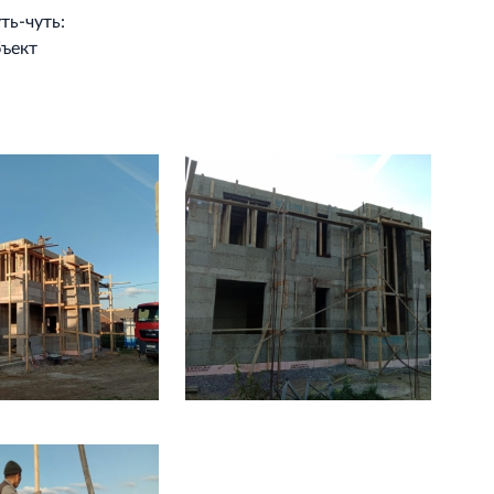
ть‐чуть:
бъект