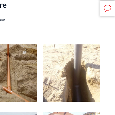
те
вке