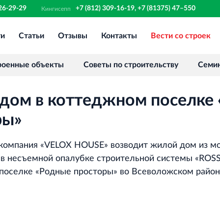
326-29-29
+7 (812) 309-16-19, +7 (81375) 47–550
Кингисепп
ти
Статьи
Отзывы
Контакты
Вести со строек
Финансово‐промышленная группа
РОССТРО
Аренда недвижимости в Санкт‐
роенные объекты
Советы по строительству
Семи
Петербурге и Ленинградской области
дом в коттеджном поселке
Научно‐исследовательский институт
ЛЕННИИПРОЕКТ
ры»
Проектный институт по жилищно‐
гражданскому строительству
компания «VELOX HOUSE» возводит жилой дом из м
 в несъемной опалубке строительной системы «RO
поселке «Родные просторы» во Всеволожском район
Испытательный комплекс ПКТИ
Многофункцинальный испытательный
комплекс