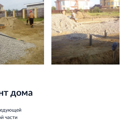
нт дома
следующей
й части