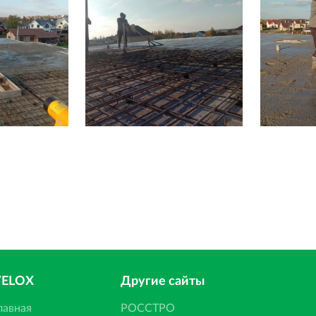
VELOX
Другие сайты
лавная
РОССТРО