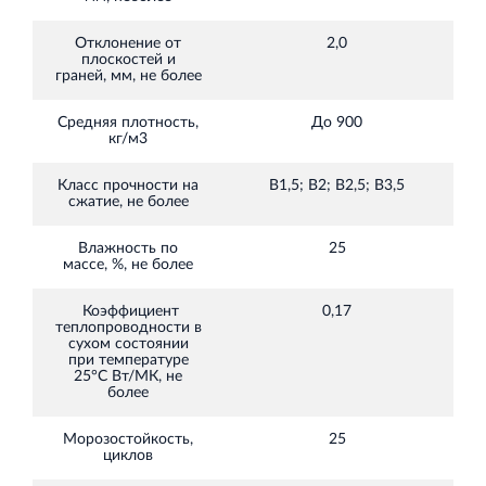
Торгово-развлекательный центр Вернисаж в
Кингисеппе
Отклонение от
2,0
Г
Современный торговый комплекс в центре города
плоскостей и
граней, мм, не более
Кингисепп
Средняя плотность,
До 900
кг/м3
1
Класс прочности на
В1,5; В2; В2,5; В3,5
Г
сжатие, не более
Влажность по
25
Г
массе, %, не более
Коэффициент
0,17
Г
теплопроводности в
сухом состоянии
при температуре
25°С Вт/МК, не
более
Морозостойкость,
25
Г
циклов