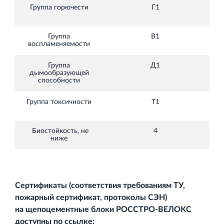
Группа горючести
Г1
Г
Группа
В1
Г
воспламеняемости
Группа
Д1
дымообразующей
1
способности
Группа токсичности
Т1
1
Биостойкость, не
4
Г
ниже
Сертификаты (соответствия требованиям ТУ,
пожарный сертификат, протоколы СЭН)
на щепоцементные блоки РОССТРО-ВЕЛОКС
доступны по ссылке: