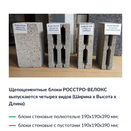
и Ленинградской области
Строительная система ROSSTRO‐VELOX
Несъёмная опалубка из щепоцементных плит
Щепоцементные блоки РОССТРО-ВЕЛОКС
Научно‐исследовательский институт
выпускаются четырех видов (Ширина х Высота х
ЛЕННИИПРОЕКТ
Длина):
Проектный институт по жилищно‐гражданскому
строительству
блоки стеновые полнотелые 190х190х390 мм;
блоки стеновые с пустотами 190х190х390 мм;