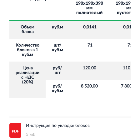
190х190х390
190х190х3
мм
мм
полнотелый
пустотелы
Объем
куб.м
0,0141
0,0141
блока
Количество
шт/
71
71
блоков в 1
куб.м
куб.м
Цена
руб/
120,00
110,00
реализации
шт
с НДС
(20%)
руб/
8 520,00
7 800,00
куб.м
Инструкция по укладке блоков
5 мб