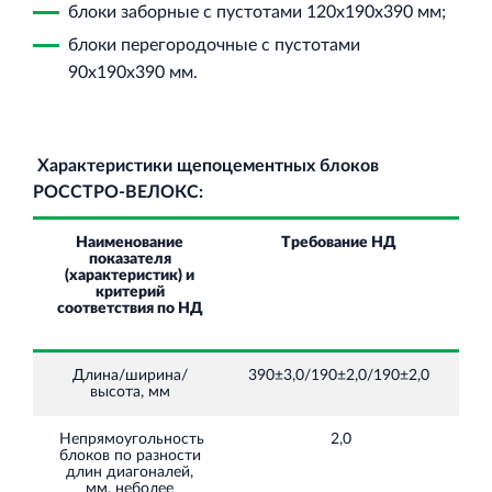
блоки заборные с пустотами 120х190х390 мм;
блоки перегородочные с пустотами
90х190х390 мм.
Торговый комплекс НОРД в Кингисеппе
Современный торговый комплекс в центре города
Кингисепп
Характеристики щепоцементных блоков
РОССТРО-ВЕЛОКС:
Наименование
Требование НД
показателя
ис
(характеристик) и
критерий
Испытательный комплекс ПКТИ
соответствия по НД
Многофункцинальный испытательный комплекс
Длина/ширина/
390±3,0/190±2,0/190±2,0
высота, мм
5
Непрямоугольность
2,0
Г
блоков по разности
длин диагоналей,
мм, неболее