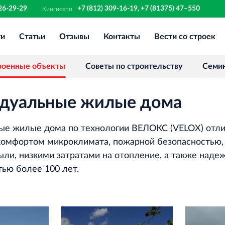
326-29-29
+7 (812) 309-16-19, +7 (81375) 47–550
Кингисепп
ти
Статьи
Отзывы
Контакты
Вести со строек
Финансово‐промышленная группа
РОССТРО
Аренда недвижимости в Санкт‐
роенные объекты
Советы по строительству
Семи
Петербурге и Ленинградской области
дуальные жилые дома
Научно‐исследовательский институт
ЛЕННИИПРОЕКТ
ые жилые дома по технологии ВЕЛОКС (VELOX) отл
Проектный институт по жилищно‐
гражданскому строительству
омфортом микроклимата, пожарной безопасностью,
ыли, низкими затратами на отопление, а также наде
тью более 100 лет.
Испытательный комплекс ПКТИ
Многофункцинальный испытательный
комплекс