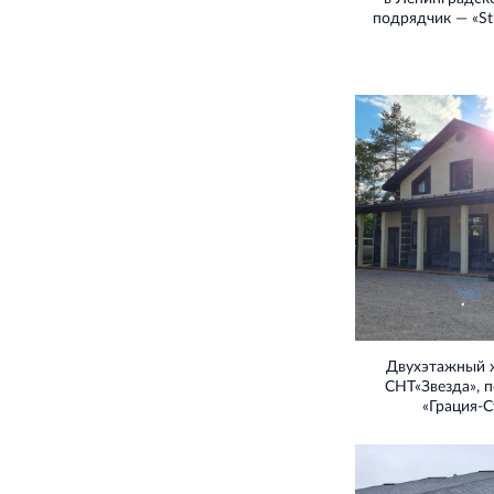
подрядчик — «S
Двухэтажный 
СНТ«Звезда», п
«Грация-С