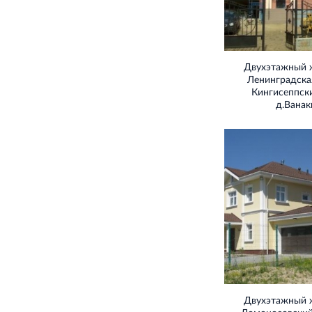
Двухэтажный 
Ленинградская
Кингисеппск
д.Вана
Двухэтажный 