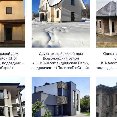
жилой дом
Двухэтажный жилой дом
Одноэт
айон СПб,
Всеволожский район
с
а, подрядчик —
ЛО, КП«Александрийский Парк»,
КП«Алекс
оСтрой»
подрядчик — «ПолитехГеоСтрой»
подрядчик 