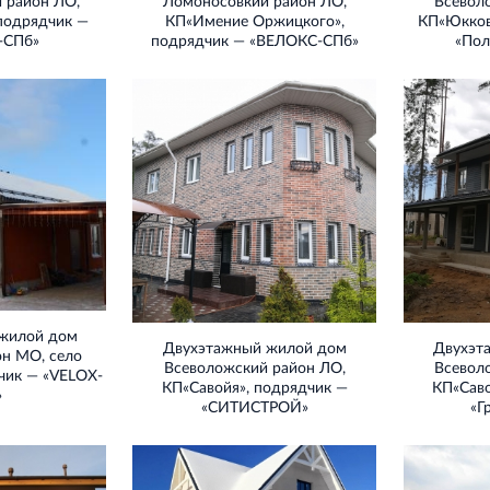
 район ЛО,
Ломоносовкий район ЛО,
Всевол
подрядчик —
КП«Имение Оржицкого»,
КП«Юкков
‐СПб»
подрядчик — «ВЕЛОКС‐СПб»
«Пол
жилой дом
Двухэтажный жилой дом
Двухэт
он МО, село
Всеволожский район ЛО,
Всевол
чик — «VELOX‐
КП«Савойя», подрядчик —
КП«Саво
»
«СИТИСТРОЙ»
«Г