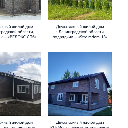
ажный жилой дом
Двухэтажный жилой дом
градской области,
в Ленинградской области,
ик — «ВЕЛОКС СПб»
подрядчик — «Stroimdom‐13»
ажный жилой дом
Двухэтажный жилой дом
вик», подрядчик —
КП«Москва‐река», подрядчик —