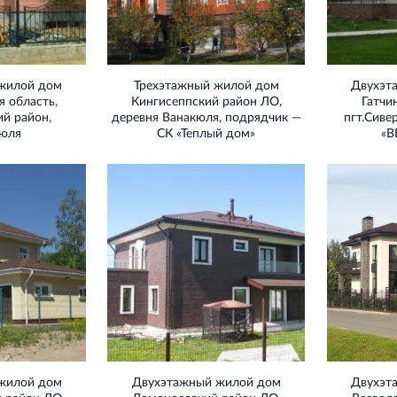
жилой дом
Трехэтажный жилой дом
Двухэт
 область,
Кингисеппский район ЛО,
Гатчи
ий район,
деревня Ванакюля, подрядчик —
пгт.Сиве
кюля
СК «Теплый дом»
«В
жилой дом
Двухэтажный жилой дом
Двухэт