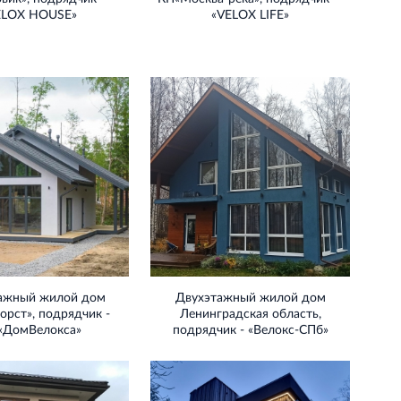
ELOX HOUSE»
«VELOX LIFE»
ажный жилой дом
Двухэтажный жилой дом
рст», подрядчик -
Ленинградская область,
«ДомВелокса»
подрядчик - «Велокс-СПб»