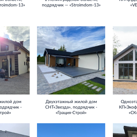
troimdom‐13»
подрядчик — «Stroimdom‐13»
«V
жилой дом
Двухэтажный жилой дом
Одноэт
одрядчик -
СНТ«Звезда», подрядчик -
КП«Экофо
трой»
«Грация-Строй»
«СК