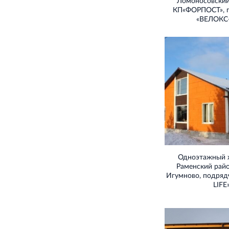
Ломоносовский
КП«ФОРПОСТ», 
«ВЕЛОКС
Одноэтажный 
Раменский рай
Игумново, подряд
LIFE