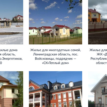
жилые дома
Жилье для многодетных семей,
Жилье для
 область,
Ленинградская область, пос.
ЖК «Д
р.Энергетиков,
Войсковицы, подрядчик —
Республик
20
«СК«Теплый дом»
област