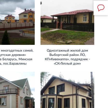
 многодетных семей,
Одноэтажный жилой дом
етская деревня»
Выборгский район ЛО,
а Беларусь, Минская
КП«Кивенаппа», подрядчик -
ь, пос.Баравляны
«СК«Теплый дом»