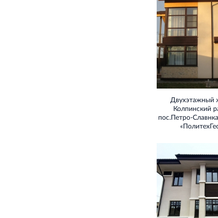
Двухэтажный 
Колпинский р
пос.Петро‐Славнк
«ПолитехГе