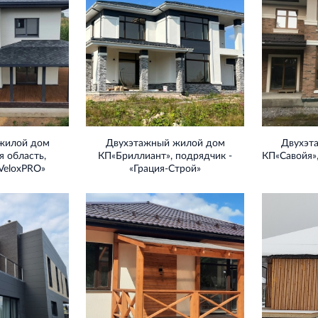
жилой дом
Двухэтажный жилой дом
Двухэт
 область,
КП«Бриллиант», подрядчик -
КП«Савойя»,
VeloxPRO»
«Грация-Строй»