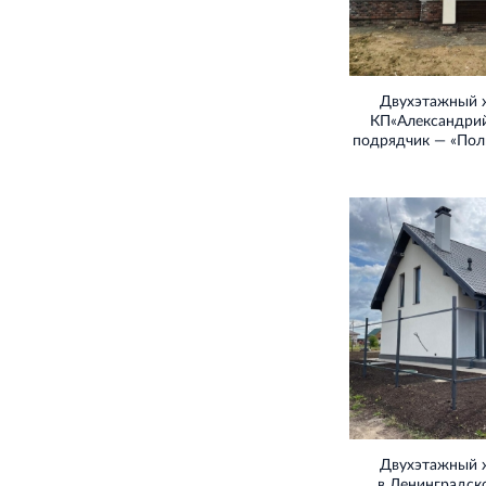
Двухэтажный 
КП«Александрий
подрядчик — «Пол
Двухэтажный 
в Ленинградско