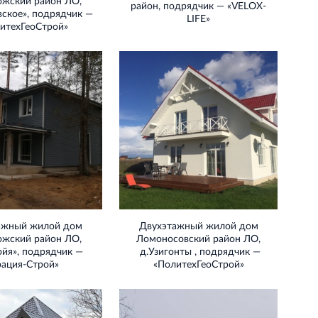
ожский район ЛО,
район, подрядчик — «VELOX‐
ское», подрядчик —
LIFE»
итехГеоСтрой»
ажный жилой дом
Двухэтажный жилой дом
ожский район ЛО,
Ломоносовский район ЛО,
йя», подрядчик —
д.Узигонты , подрядчик —
рация‐Строй»
«ПолитехГеоСтрой»