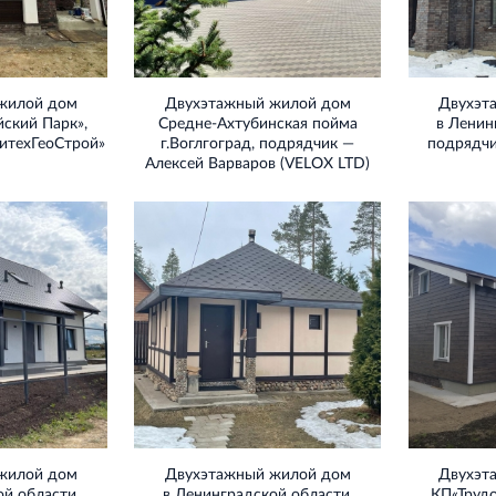
жилой дом
Двухэтажный жилой дом
Двухэт
ский Парк»,
Средне‐Ахтубинская пойма
в Ленин
итехГеоСтрой»
г.Воглгоград, подрядчик —
подрядч
Алексей Варваров (VELOX LTD)
жилой дом
Двухэтажный жилой дом
Двухэт
й области,
в Ленинградской области,
КП«Трудо