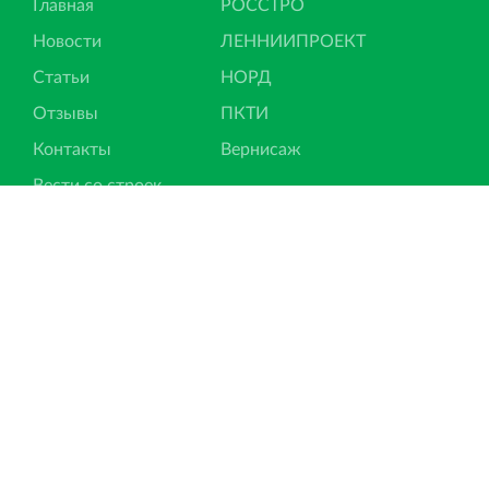
Главная
РОССТРО
Новости
ЛЕННИИПРОЕКТ
Статьи
НОРД
Отзывы
ПКТИ
Контакты
Вернисаж
Вести со строек
Ипотека
Подписка на новости
© Финансово‐промышленная группа РОССТРО, 2017 —
2026