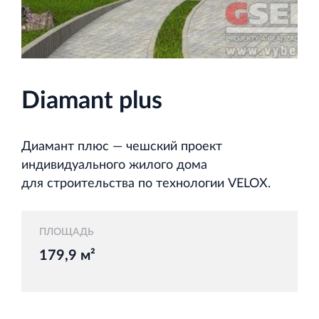
и Ленинградской области
Diamant plus
Строительная система ROSSTRO‐VELOX
Несъёмная опалубка из щепоцементных плит
Диамант плюс — чешский проект
индивидуального жилого дома
для строительства по технологии VELOX.
Научно‐исследовательский институт
ПЛОЩАДЬ
ЛЕННИИПРОЕКТ
179,9 м²
Проектный институт по жилищно‐гражданскому
строительству