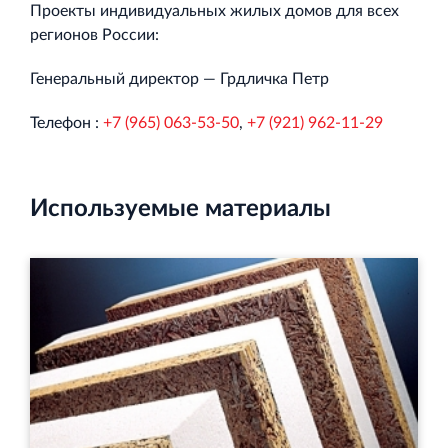
Торгово-развлекательный центр Вернисаж в
Проекты индивидуальных жилых домов для всех
Кингисеппе
регионов России:
Современный торговый комплекс в центре города
Кингисепп
Генеральный директор — Грдличка Петр
Телефон :
+7 (965) 063-53-50
,
+7 (921) 962-11-29
Используемые материалы