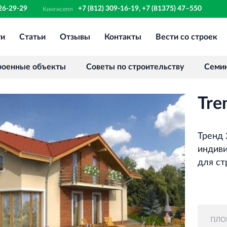
326-29-29
+7 (812) 309-16-19, +7 (81375) 47–550
Кингисепп
ти
Статьи
Отзывы
Контакты
Вести со строек
Финансово‐промышленная группа
РОССТРО
Аренда недвижимости в Санкт‐
роенные объекты
Советы по строительству
Семи
Петербурге и Ленинградской области
Tre
Научно‐исследовательский институт
ЛЕННИИПРОЕКТ
Проектный институт по жилищно‐
Тренд 
гражданскому строительству
индиви
для ст
Испытательный комплекс ПКТИ
Многофункцинальный испытательный
комплекс
ПЛО