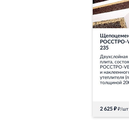
Щепоцемен
РОССТРО-V
235
Двухслойная
плита, состо
РОССТРО-VE
и наклеенног
утеплителя (
толщиной 20
2 625 ₽
₽/шт