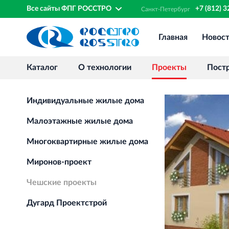
Все сайты ФПГ РОССТРО
+7 (812) 
Санкт‐
Петербург
Главная
Новос
Каталог
О технологии
Проекты
Пост
Индивидуальные жилые дома
Малоэтажные жилые дома
Многоквартирные жилые дома
Миронов-проект
Чешские проекты
Дугард Проектстрой