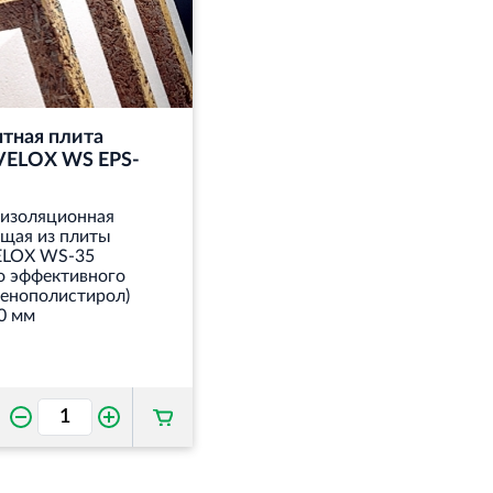
тная плита
ELOX WS EPS-
 изоляционная
ящая из плиты
LOX WS-35
о эффективного
пенополистирол)
0 мм