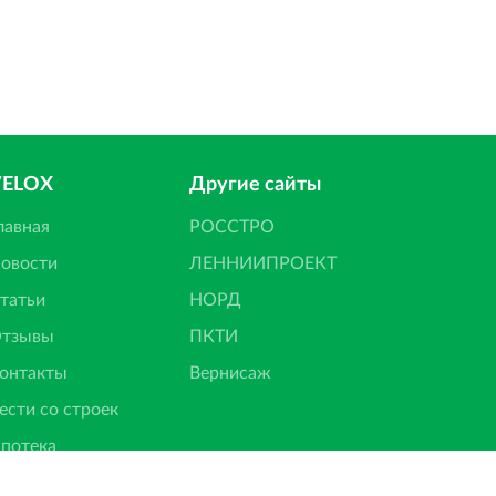
VELOX
Другие сайты
лавная
РОССТРО
овости
ЛЕННИИПРОЕКТ
татьи
НОРД
тзывы
ПКТИ
онтакты
Вернисаж
ести со строек
потека