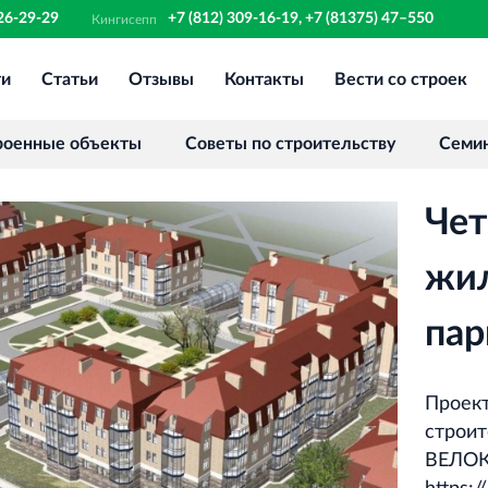
326-29-29
+7 (812) 309-16-19, +7 (81375) 47–550
Кингисепп
ти
Статьи
Отзывы
Контакты
Вести со строек
Финансово‐промышленная группа
РОССТРО
Аренда недвижимости в Санкт‐
роенные объекты
Советы по строительству
Семи
Петербурге и Ленинградской области
Че
Научно‐исследовательский институт
ЛЕННИИПРОЕКТ
жил
Проектный институт по жилищно‐
гражданскому строительству
пар
Испытательный комплекс ПКТИ
Проект
Многофункцинальный испытательный
строи
комплекс
ВЕЛОК