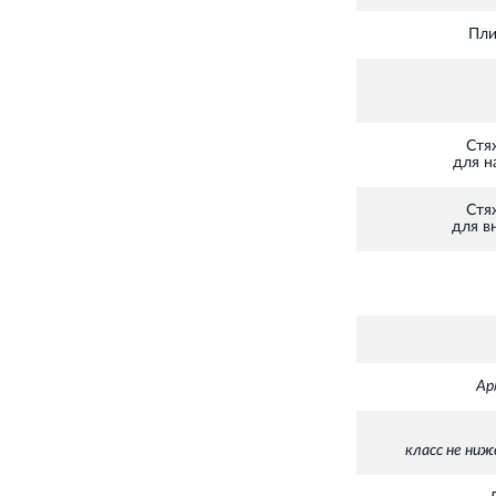
Пли
Стя
для н
Стя
для в
Ар
класс не ниже