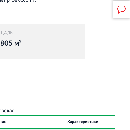
/lenproekt.com/.
ЩАДЬ
 805 м²
овская.
ние
Характеристики