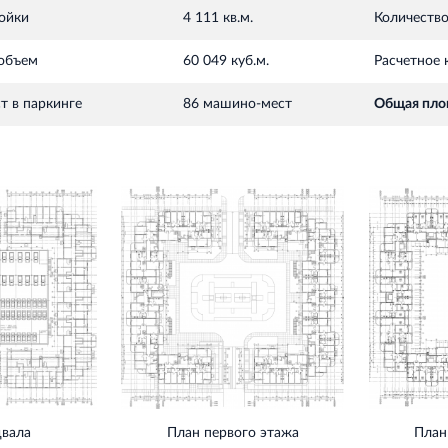
ойки
4 111 кв.м.
Количество
объем
60 049 куб.м.
Расчетное 
т в паркинге
86 машино-мест
Общая пло
двала
План первого этажа
План