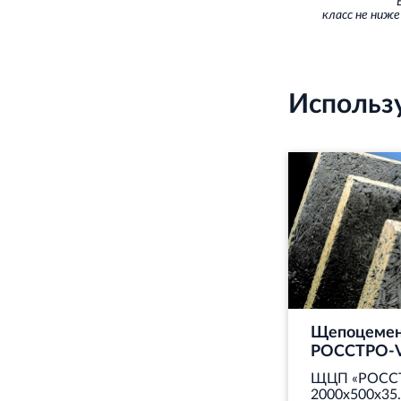
Б
класс не ниже 
Использ
Щепоцемен
РОССТРО-V
ЩЦП «РОСС
2000х500х35