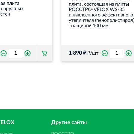
ая плита
плита, состоящая из плиты
и наружных
РОССТРО-VELOX WS‐35
 стен
и наклеенного эффективного
утеплителя (пенополистирол
толщиной 100 мм
1 890 ₽
₽/шт
VELOX
Другие сайты