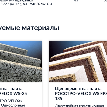
етон для перекрытия
м3
3
В 22,5 (М 300), КЗ - max 20 мм, П 4
уемые материалы
тная плита
Щепоцементная плита
ELOX WS‐35
РОССТРО-VELOX WS EPS
135
ТРО-VELOX»
. Однослойная
Двухслойная изоляционная