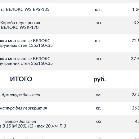
та ВЕЛОКС WS EPS-135
шт.
1 
Короба перекрытия
шт.
3 
ВЕЛОКС WSK-170
жки монтажные ВЕЛОКС
шт.
72 
аружных стен 135х150х35
жки монтажные ВЕЛОКС
шт.
37 
нутренних стен 35х150х35
ИТОГО
руб.
Арматура для стен
кг.
23 
матура для перекрытия
кг.
36 
Бетон для стен
м3
4
 В 15 (М 200), КЗ - max 20 мм, П 3