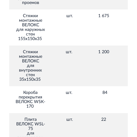
проемов
Стяжки
шт.
1 675
45,
монтажные
ВЕЛОКС
для наружных
стен
155х150х35
Стяжки
шт.
1 200
39,
монтажные
ВЕЛОКС
для
внутренних
стен
35х150х35
Короба
шт.
84
2
перекрытия
350
ВЕЛОКС WSK-
170
Плита
шт.
22
ВЕЛОКС WSL-
020
75
для