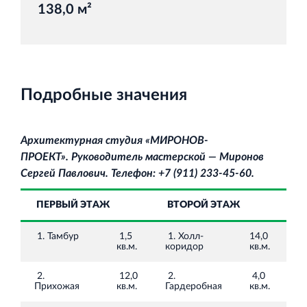
138,0 м²
Торговый комплекс НОРД в Кингисеппе
Современный торговый комплекс в центре города
Подробные значения
Кингисепп
Архитектурная студия «МИРОНОВ‐
ПРОЕКТ».
Руководитель мастерской — Миронов
Сергей Павлович. Телефон: +7 (911) 233‐45‐60.
Испытательный комплекс ПКТИ
ПЕРВЫЙ ЭТАЖ
ВТОРОЙ ЭТАЖ
Многофункцинальный испытательный комплекс
1. Тамбур
1,5
1. Холл-
14,0
кв.м.
коридор
кв.м.
2.
12,0
2.
4,0
Прихожая
кв.м.
Гардеробная
кв.м.