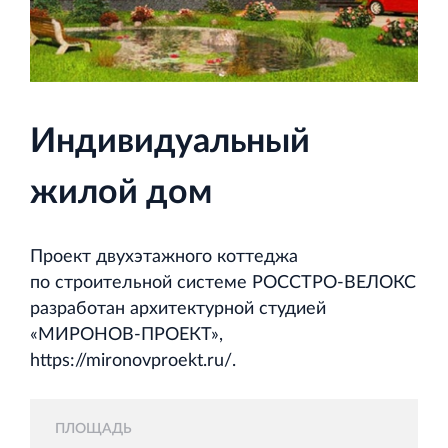
и Ленинградской области
Индивидуальный
Строительная система ROSSTRO‐VELOX
Несъёмная опалубка из щепоцементных плит
жилой дом
Проект двухэтажного коттеджа
по строительной системе РОССТРО‐ВЕЛОКС
разработан архитектурной студией
Научно‐исследовательский институт
«МИРОНОВ‐ПРОЕКТ»,
ЛЕННИИПРОЕКТ
https://mironovproekt.ru/.
Проектный институт по жилищно‐гражданскому
строительству
ПЛОЩАДЬ