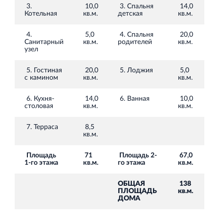
Торгово-развлекательный центр Вернисаж в
3.
10,0
3. Спальня
14,0
Кингисеппе
Котельная
кв.м.
детская
кв.м.
Современный торговый комплекс в центре города
4.
5,0
4. Спальня
20,0
Кингисепп
Санитарный
кв.м.
родителей
кв.м.
узел
5. Гостиная
20,0
5. Лоджия
5,0
с камином
кв.м.
кв.м.
6. Кухня-
14,0
6. Ванная
10,0
столовая
кв.м.
кв.м.
7. Терраса
8,5
кв.м.
Площадь
71
Площадь 2-
67,0
1-го этажа
кв.м.
го этажа
кв.м.
ОБЩАЯ
138
ПЛОЩАДЬ
кв.м.
ДОМА