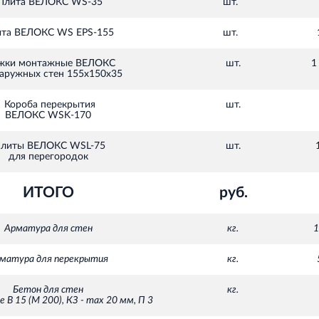
лита ВЕЛОКС WS-35
шт.
та ВЕЛОКС WS EPS-155
шт.
жки монтажные ВЕЛОКС
шт.
1
наружных стен 155х150х35
Короба перекрытия
шт.
ВЕЛОКС WSK-170
литы ВЕЛОКС WSL-75
шт.
для перегородок
ИТОГО
руб.
Арматура для стен
кг.
1
матура для перекрытия
кг.
Бетон для стен
кг.
е В 15 (М 200), КЗ - max 20 мм, П 3