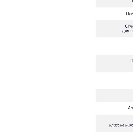
П
Пли
Стя
для 
П
Ар
класс не ниж