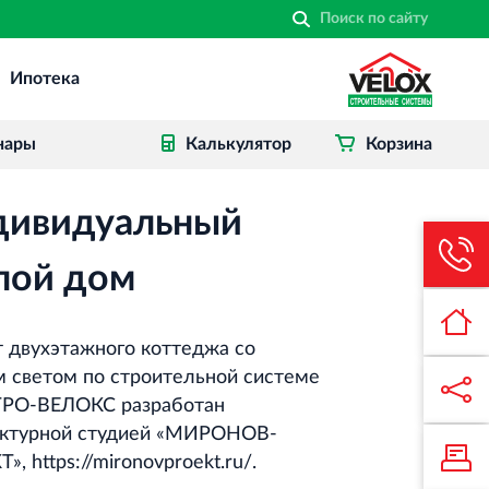
Ипотека
Строительная система ROSSTRO‐
VELOX
Несъёмная опалубка из щепоцементных
нары
Калькулятор
Корзина
плит
дивидуальный
Торговый комплекс НОРД
в Кингисеппе
лой дом
Современный торговый комплекс
в центре города Кингисепп
 двухэтажного коттеджа со
Торгово-развлекательный центр
 светом по строительной системе
Вернисаж в Кингисеппе
РО-ВЕЛОКС разработан
Современный торговый комплекс в
ектурной студией «МИРОНОВ‐
центре города Кингисепп
», https://mironovproekt.ru/.