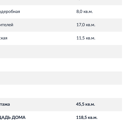
рдеробная
8,0 кв.м.
ителей
17,0 кв.м.
ская
11,5 кв.м.
этажа
45,5 кв.м.
АДЬ ДОМА
118,5 кв.м.