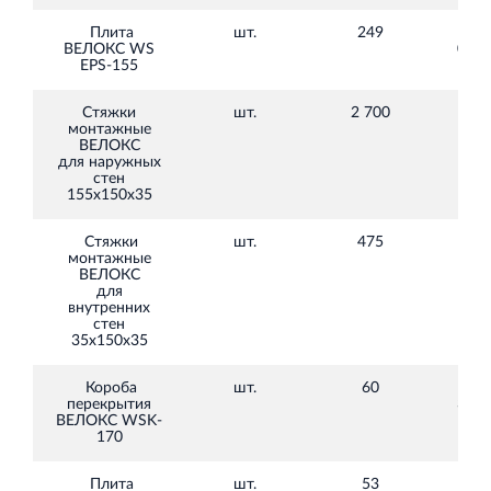
Плита
шт.
249
2
ВЕЛОКС WS
040,
EPS-155
Стяжки
шт.
2 700
45,
монтажные
ВЕЛОКС
для наружных
стен
155х150х35
Стяжки
шт.
475
39,
монтажные
ВЕЛОКС
для
внутренних
стен
35х150х35
Короба
шт.
60
2
перекрытия
325,
ВЕЛОКС WSK-
170
Плита
шт.
53
1