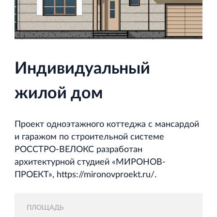
и Ленинградской области
Индивидуальный
Строительная система ROSSTRO‐VELOX
Несъёмная опалубка из щепоцементных плит
жилой дом
Проект одноэтажного коттеджа с мансардой
и гаражом по строительной системе
РОССТРО-ВЕЛОКС разработан
Научно‐исследовательский институт
архитектурной студией «МИРОНОВ‐
ЛЕННИИПРОЕКТ
ПРОЕКТ», https://mironovproekt.ru/.
Проектный институт по жилищно‐гражданскому
строительству
ПЛОЩАДЬ