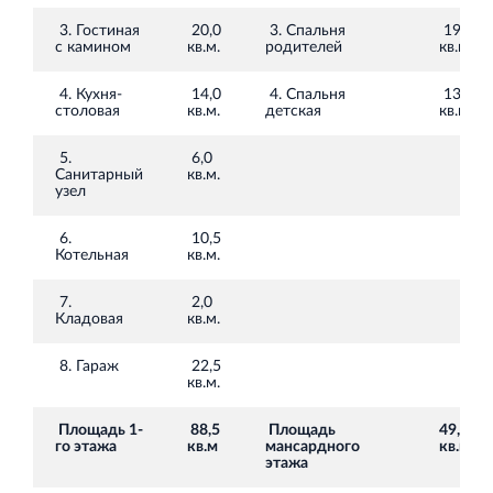
Торгово-развлекательный центр Вернисаж в
Кингисеппе
3. Гостиная
20,0
3. Спальня
19,0
с камином
кв.м.
родителей
кв.м.
Современный торговый комплекс в центре города
Кингисепп
4. Кухня-
14,0
4. Спальня
13,0
столовая
кв.м.
детская
кв.м.
5.
6,0
Санитарный
кв.м.
узел
6.
10,5
Котельная
кв.м.
7.
2,0
Кладовая
кв.м.
8. Гараж
22,5
кв.м.
Площадь 1-
88,5
Площадь
49,5
го этажа
кв.м
мансардного
кв.м.
этажа