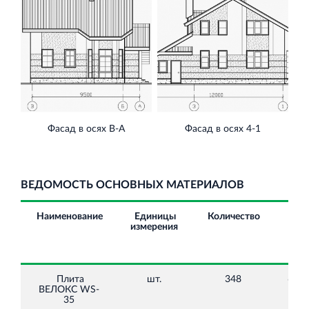
Фасад в осях В-А
Фасад в осях 4-1
ВЕДОМОСТЬ ОСНОВНЫХ МАТЕРИАЛОВ
Наименование
Единицы
Количество
Цен
измерения
с
НДС
руб
Плита
шт.
348
600,
ВЕЛОКС WS-
35