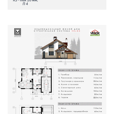
КЗ - max 20 мм,
П 4