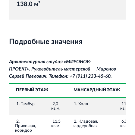
138,0 м²
Торговый комплекс НОРД в Кингисеппе
Современный торговый комплекс в центре города
Подробные значения
Кингисепп
Архитектурная студия «МИРОНОВ‐
ПРОЕКТ».
Руководитель мастерской — Миронов
Сергей Павлович. Телефон: +7 (911) 233‐45‐60.
Испытательный комплекс ПКТИ
ПЕРВЫЙ ЭТАЖ
МАНСАРДНЫЙ ЭТАЖ
Многофункцинальный испытательный комплекс
1. Тамбур
2,0
1. Холл
11,5
кв.м.
кв.м.
2.
11,5
2. Кладовая,
6,0
Прихожая,
кв.м.
гардеробная
кв.м.
коридор