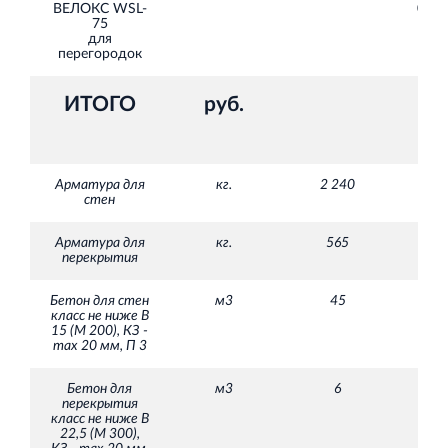
ВЕЛОКС WSL-
020,
75
для
перегородок
ИТОГО
руб.
Арматура для
кг.
2 240
стен
Арматура для
кг.
565
перекрытия
Бетон для стен
м3
45
класс не ниже В
15 (М 200), КЗ -
max 20 мм, П 3
Бетон для
м3
6
перекрытия
класс не ниже В
22,5 (М 300),