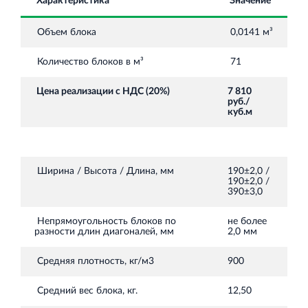
Торгово-развлекательный центр Вернисаж в
Характеристика
Значение
Кингисеппе
Объем блока
0,0141 м³
Современный торговый комплекс в центре города
Кингисепп
Количество блоков в м³
71
Цена реализации с НДС (20%)
7 810
руб./
куб.м
Ширина / Высота / Длина, мм
190±2,0 /
190±2,0 /
390±3,0
Непрямоугольность блоков по
не более
разности длин диагоналей, мм
2,0 мм
Средняя плотность, кг/м3
900
Средний вес блока, кг.
12,50