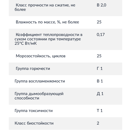
Класс прочности на сжатие, не
В 2,0
более
Влажность по массе, %, не более
25
Коэффициент теплопроводности в
0,17
сухом состоянии при температуре
25°С Вт/мК
Морозостойкость, циклов
25
Группа горючести
Г 1
Группа воспламеняемости
В 1
Группа дымообразующей
Д 1
способности
Группа токсичности
Т 1
Класс биостойкости
2