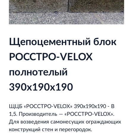
и Ленинградской области
Щепоцементный блок
Строительная система ROSSTRO‐VELOX
Несъёмная опалубка из щепоцементных плит
РОССТРО-VELOX
полнотелый
390х190х190
Научно‐исследовательский институт
ЛЕННИИПРОЕКТ
ЩЦБ «РОССТРО-VELOX» 390х190х190 - В
Проектный институт по жилищно‐гражданскому
1,5. Производитель — «РОССТРО‐VELOX».
строительству
Для возведения самонесущих ограждающих
конструкций стен и перегородок.