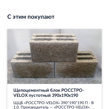
С этим покупают
Щепоцементный блок РОССТРО-
VELOX пустотный 390х190х190
ЩЦБ «РОССТРО‐VELOX» 390*190*190 П - В
1,0. Производитель — «РОССТРО‐VELOX».