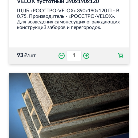
VELOX пустотный 390х190х120
ЩЦБ «РОССТРО‐VELOX» 390х190х120 П - В
0,75. Производитель - «РОССТРО‐VELOX».
Для возведения самонесущих ограждающих
конструкций заборов и перегородок.
93
₽/шт