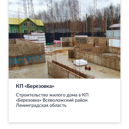
и Ленинградской области
Строительная система ROSSTRO‐VELOX
Несъёмная опалубка из щепоцементных плит
КП «Березовка»
Научно‐исследовательский институт
Строительство жилого дома в КП
ЛЕННИИПРОЕКТ
«Березовка» Всеволожский район
Ленинградская область
Проектный институт по жилищно‐гражданскому
строительству