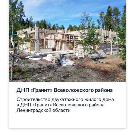
и Ленинградской области
Строительная система ROSSTRO‐VELOX
Несъёмная опалубка из щепоцементных плит
ДНП «Гранит» Всеволожского района
Научно‐исследовательский институт
Строительство двухэтажного жилого дома
ЛЕННИИПРОЕКТ
в ДНП «Гранит» Всеволожского района
Ленинградской области
Проектный институт по жилищно‐гражданскому
строительству