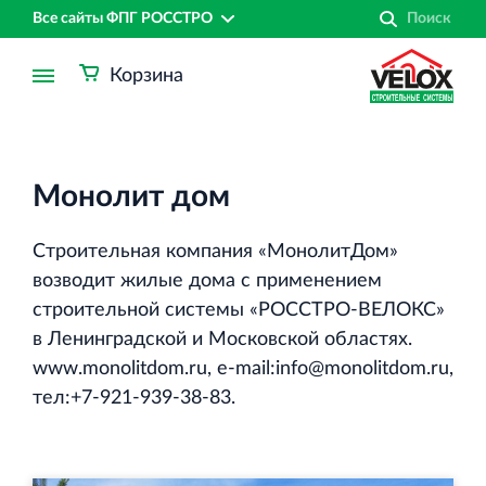
Все сайты ФПГ РОССТРО
Корзина
Монолит дом
Строительная компания «МонолитДом»
возводит жилые дома с применением
строительной системы «РОССТРО-ВЕЛОКС»
в Ленинградской и Московской областях.
www.monolitdom.ru, e‐mail:info@monolitdom.ru,
тел:+7‐921‐939‐38‐83.
Финансово‐промышленная группа РОССТРО
Аренда недвижимости в Санкт‐Петербурге