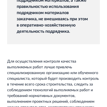
подрядчиком материалов, а также
правильностью использования
подрядчиком материалов
заказчика, не вмешиваясь при этом
Торговый комплекс НОРД в Кингисеппе
в оперативно-хозяйственную
Современный торговый комплекс в центре города
деятельность подрядчика.
Кингисепп
Для осуществления контроля качества
Испытательный комплекс ПКТИ
выполняемых работ лучше привлечь
специализированную организацию или обученного
Многофункцинальный испытательный комплекс
специалиста, который будет производить контроль
в течение всего срока строительства, следить за
соблюдением технологий выполняемых работ и
требований нормативных документов,
выполнением проектных решений, соблюдением