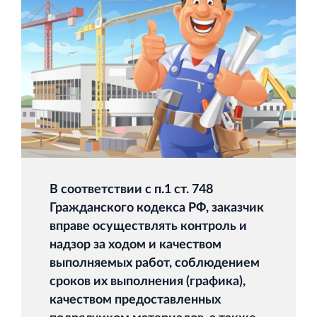
и Ленинградской области
Строительная система ROSSTRO‐VELOX
Несъёмная опалубка из щепоцементных плит
В соответствии с п.1 ст. 748
Гражданского кодекса РФ, заказчик
вправе осуществлять контроль и
Научно‐исследовательский институт
ЛЕННИИПРОЕКТ
надзор за ходом и качеством
выполняемых работ, соблюдением
Проектный институт по жилищно‐гражданскому
строительству
сроков их выполнения (графика),
качеством предоставленных