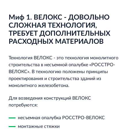
и Ленинградской области
Миф 1. ВЕЛОКС - ДОВОЛЬНО
СЛОЖНАЯ ТЕХНОЛОГИЯ,
ТРЕБУЕТ ДОПОЛНИТЕЛЬНЫХ
РАСХОДНЫХ МАТЕРИАЛОВ
Строительная система ROSSTRO‐VELOX
Несъёмная опалубка из щепоцементных плит
Технология ВЕЛОКС - это технология монолитного
строительства в несъемной опалубке «РОССТРО-
ВЕЛОКС». В технологию положены принципы
проектирования и строительства зданий из
монолитного железобетона.
Научно‐исследовательский институт
Для возведения конструкций ВЕЛОКС
ЛЕННИИПРОЕКТ
потребуются:
Проектный институт по жилищно‐гражданскому
строительству
несъемная опалубка РОССТРО-ВЕЛОКС
монтажные стяжки