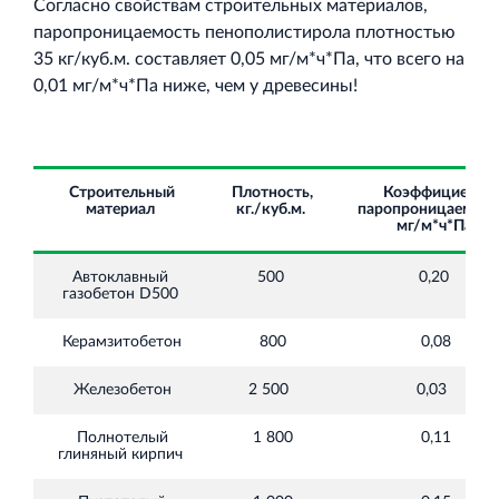
Согласно свойствам строительных материалов,
паропроницаемость пенополистирола плотностью
35 кг/куб.м. составляет 0,05 мг/м*ч*Па, что всего на
0,01 мг/м*ч*Па ниже, чем у древесины!
Строительный
Плотность,
Коэффициент
материал
кг./куб.м.
паропроницаемост
мг/м*ч*Па
Автоклавный
500
0,20
газобетон D500
Керамзитобетон
800
0,08
Железобетон
2 500
0,03
Полнотелый
1 800
0,11
глиняный кирпич