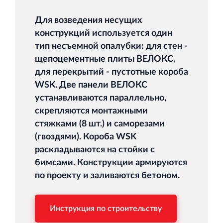
Торгово-развлекательный центр Вернисаж в
Кингисеппе
Для возведения несущих
Современный торговый комплекс в центре города
конструкций используется один
Кингисепп
тип несъемной опалубки: для стен -
щепоцементные плиты ВЕЛОКС,
для перекрытий - пустотные короба
WSK. Две панели ВЕЛОКС
устанавливаются параллельно,
скрепляются монтажными
стяжками (8 шт.) и саморезами
(гвоздями). Короба WSK
раскладываются на стойки с
бимсами. Конструкции армируются
по проекту и заливаются бетоном.
Инструкция по строительству