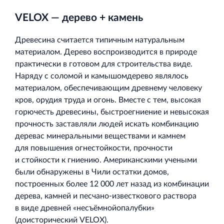
VELOX — дерево + камень
Древесина считается типичным натуральным
Торговый комплекс НОРД в Кингисеппе
материалом. Дерево воспроизводится в природе
Современный торговый комплекс в центре города
практически в готовом для строительства виде.
Кингисепп
Наряду с соломой и камышомдерево являлось
материалом, обеспечивающим древнему человеку
кров, орудия труда и огонь. Вместе с тем, высокая
горючесть древесины, быстроегниение и невысокая
прочность заставляли людей искать комбинацию
деревас минеральными веществами и камнем
Испытательный комплекс ПКТИ
для повышения огнестойкости, прочности
Многофункцинальный испытательный комплекс
и стойкости к гниению. Американскими учеными
были обнаружены в Чили остатки домов,
построенных более 12 000 лет назад из комбинации
дерева, камней и песчано‐известкового раствора
в виде древней «несъёмнойопалубки»
(доисторический VELOX).