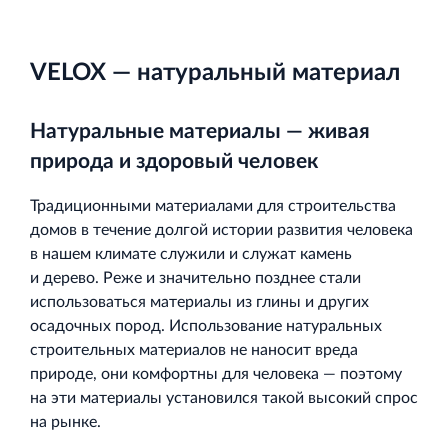
и Ленинградской области
VELOX — натуральный материал
Натуральные материалы — живая
Строительная система ROSSTRO‐VELOX
природа и здоровый человек
Несъёмная опалубка из щепоцементных плит
Традиционными материалами для строительства
домов в течение долгой истории развития человека
в нашем климате служили и служат камень
и дерево. Реже и значительно позднее стали
использоваться материалы из глины и других
Научно‐исследовательский институт
осадочных пород. Использование натуральных
ЛЕННИИПРОЕКТ
строительных материалов не наносит вреда
Проектный институт по жилищно‐гражданскому
природе, они комфортны для человека — поэтому
строительству
на эти материалы установился такой высокий спрос
на рынке.