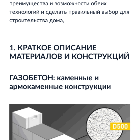
и Ленинградской области
преимущества и возможности обеих
технологий и сделать правильный выбор для
строительства дома,
1. КРАТКОЕ ОПИСАНИЕ
Строительная система ROSSTRO‐VELOX
МАТЕРИАЛОВ И КОНСТРУКЦИЙ
Несъёмная опалубка из щепоцементных плит
ГАЗОБЕТОН: каменные и
армокаменные конструкции
Научно‐исследовательский институт
ЛЕННИИПРОЕКТ
Проектный институт по жилищно‐гражданскому
строительству