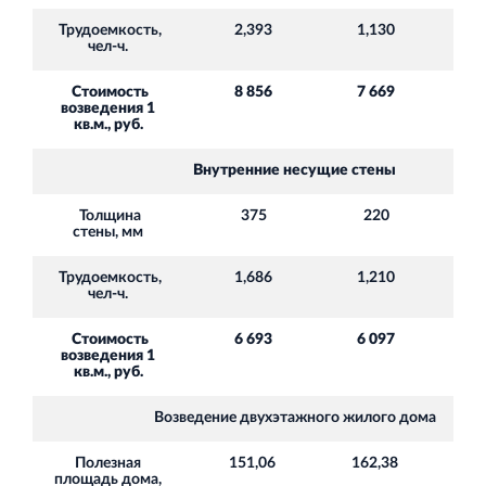
Трудоемкость,
2,393
1,130
+11
чел-ч.
Стоимость
8 856
7 669
+ 1
возведения 1
кв.м., руб.
Внутренние несущие стены
Толщина
375
220
+ 1
стены, мм
Трудоемкость,
1,686
1,210
+3
чел-ч.
Стоимость
6 693
6 097
+ 
возведения 1
кв.м., руб.
Возведение двухэтажного жилого дома
Полезная
151,06
162,38
- 
площадь дома,
к